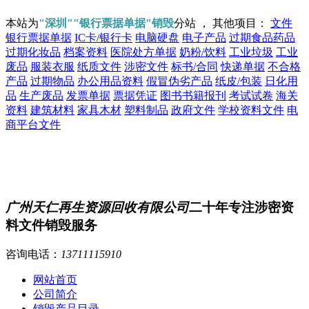
本站为
"深圳""银行票据单据"销毁
分站 ， 其他项目：
文件
银行票据单据
IC卡/银行卡
电脑硬盘
电子产品
过期食品药品
过期化妆品
档案资料
医院处方单据
奶粉/饮料
工业垃圾
工业
废品
服装衣服
纸质文件
涉密文件
标书/合同
快递单据
不合格
产品
过期物品
办公用品资料
假冒伪劣产品
纸皮/包装
日化用
品
生产废品
发票单据
票据凭证
图书书籍报刊
考试试卷
海关
资料
建筑材料
家具木材
塑料制品
政府文件
学校资料文件
电
商平台文件
广州天仁再生资源回收有限公司
二十年专注涉密资
料文件销毁服务
咨询电话：
13711115910
网站首页
公司简介
销毁产品目录