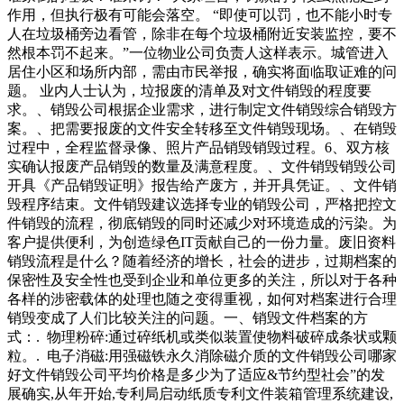
作用，但执行极有可能会落空。 “即使可以罚，也不能小时专
人在垃圾桶旁边看管，除非在每个垃圾桶附近安装监控，要不
然根本罚不起来。”一位物业公司负责人这样表示。城管进入
居住小区和场所内部，需由市民举报，确实将面临取证难的问
题。 业内人士认为，垃报废的清单及对文件销毁的程度要
求。、销毁公司根据企业需求，进行制定文件销毁综合销毁方
案。、把需要报废的文件安全转移至文件销毁现场。、在销毁
过程中，全程监督录像、照片产品销毁销毁过程。6、双方核
实确认报废产品销毁的数量及满意程度。、文件销毁销毁公司
开具《产品销毁证明》报告给产废方，并开具凭证。、文件销
毁程序结束。文件销毁建议选择专业的销毁公司，严格把控文
件销毁的流程，彻底销毁的同时还减少对环境造成的污染。为
客户提供便利，为创造绿色IT贡献自己的一份力量。废旧资料
销毁流程是什么？随着经济的增长，社会的进步，过期档案的
保密性及安全性也受到企业和单位更多的关注，所以对于各种
各样的涉密载体的处理也随之变得重视，如何对档案进行合理
销毁变成了人们比较关注的问题。一、销毁文件档案的方
式：. 物理粉碎:通过碎纸机或类似装置使物料破碎成条状或颗
粒。. 电子消磁:用强磁铁永久消除磁介质的文件销毁公司哪家
好文件销毁公司平均价格是多少为了适应&节约型社会”的发
展确实,从年开始,专利局启动纸质专利文件装箱管理系统建设,