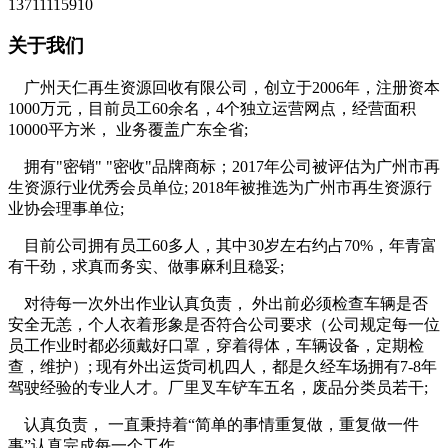
13711115910
关于我们
广州天仁再生资源回收有限公司，创立于2006年，注册资本
1000万元，目前员工60余名，4个独立运营网点，经营面积
10000平方米， 业务覆盖广东全省;
拥有"密销" "密收"品牌商标；2017年公司被评估为广州市再
生资源行业优秀会员单位; 2018年被推选为广州市再生资源行
业协会理事单位;
目前公司拥有员工60多人，其中30岁左右约占70%，年青富
有干劲，求真而务实、做事麻利且稳妥;
对待每一次外出作业认真负责， 外出前必须检查车辆是否
安全无恙，个人衣着形象是否符合公司要求（公司规定每一位
员工作业时都必须戴好口罩，穿着得体，车辆设备，定期检
查，维护）; 现有外出运货司机四人，都是久经车场拥有7-8年
驾驶经验的专业人才。厂里叉车铲车五名，废品分类员若干;
认真负责， 一直秉持着“简单的事情重复做，重复做一件
事”认真完成每一个工作。