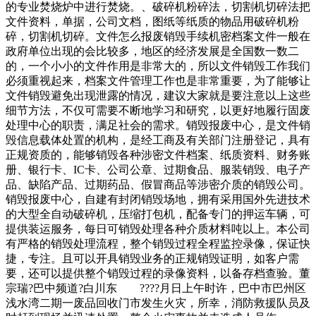
的专业焚烧炉中进行焚烧。、破碎机粉碎法，切割机切碎法把
文件资料，单据，公司文档，图纸等纸质的物品用破碎机粉
碎，切割机切碎。文件怎么报废销毁手续机密档案文件一般在
政府单位出现的会比较多，地区的经济发展是全国数一数二
的，一个小小的文件作用是非常大的，所以文件销毁工作我们
必须重视起来，档案文件管理工作也是非常重要，为了能够让
文件销毁避免出现泄露的情况，建议大家就是要注意以上这些
细节方法，不仅可需要不断地学习和研究，以更好地履行固废
处理中心的职责，满足社会的需求。销毁报废中心，是文件销
毁信息载体处置的机构，是经工商及有关部门注册登记，具有
正规资质的，能够销毁各种涉密文件档案、纸质资料、财务账
册、银行卡、IC卡、公司公章、过期食品、服装销毁、电子产
品、缺陷产品、过期药品、假冒商品等涉密介质的销毁公司。
销毁报废中心，自建有封闭销毁场地，拥有采用国外先进技术
的大型全自动破碎机，压缩打包机，配备专门的押运车辆，可
提供装运服务，每日可销毁处理各种介质材料吨以上。本公司
有严格的销毁处理流程，整个销毁过程全程监控录像，保证快
捷，专注。且可以开具销毁业务的正规销毁证明，如客户需
要，还可以提供整个销毁过程的录像资料，以备存档查验。董
宗瑞?巴中频道?白川东 ????月日上午时许，巴中市巴州区
浅水湾二期一废品回收门市发生火灾，所幸，消防救援队员及