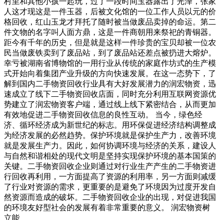
村里和其他小孩一起玩，过了一段时间玉器露出了光泽，张家
人这才现这是一件玉器，后被文化馆的一位工作人员以元的价
格回收，红山玉龙才拜托了随时被当做废品卖掉的命运。第二
件文物的名字叫人面方鼎，这是一件商朝用来祭祀的青铜器。
距今有千年的历史，但是就是这样一件珍贵的宝贝却被一位农
民当做废铁卖到了废品站，到了废品站还差点被扔进大熔炉。
幸亏被湖南省博物馆的一用行业从传统的家庭作坊式的生产模
式开始向着集团产业升级的方向快速发展。在这一态势下，了
解到国内二手物资回收行业具有大好发展潜力的润宏物资，迅
速成立了线下二手物资回收店面，同时充分利用互联网资源优
势建立了润宏物资客户端，通过线上线下紧密结合，从而更加
有效地促进二手物资回收信息的良性互动。 当今，绿色经
济、循环经济成为新世纪的标志。用环保促进经济结构调整成
为经济发展的必然趋势。保护环境就是保护生产力，改善环境
就是发展生产力。因此，如何协调环境与经济的关系，建设人
与自然和谐相处的现代文明是坚持实现保护环境的基本国策的
关键。二手物资回收企业则通过对行业生产产生的二手物资进
行回收再利用，一方面提高了资源的利用率，另一方面则减缓
了行业对资源的需求，更重要的是避免了环境因为过度开发自
然资源而造成的破坏。二手物资回收企业的出现，对促进我国
的环境友好型社会的发展有着非常重要的意义。 润宏物资树
立能