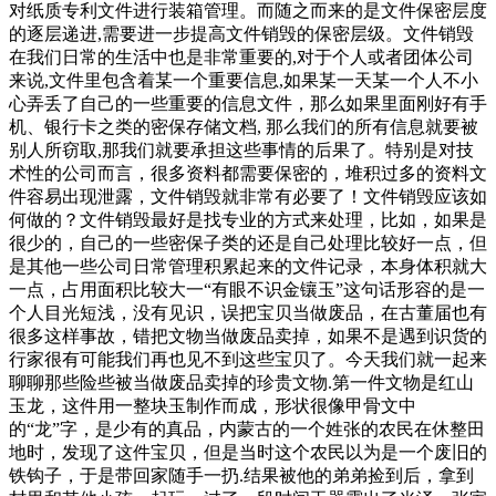
对纸质专利文件进行装箱管理。而随之而来的是文件保密层度
的逐层递进,需要进一步提高文件销毁的保密层级。文件销毁
在我们日常的生活中也是非常重要的,对于个人或者团体公司
来说,文件里包含着某一个重要信息,如果某一天某一个人不小
心弄丢了自己的一些重要的信息文件，那么如果里面刚好有手
机、银行卡之类的密保存储文档, 那么我们的所有信息就要被
别人所窃取,那我们就要承担这些事情的后果了。特别是对技
术性的公司而言，很多资料都需要保密的，堆积过多的资料文
件容易出现泄露，文件销毁就非常有必要了！文件销毁应该如
何做的？文件销毁最好是找专业的方式来处理，比如，如果是
很少的，自己的一些密保子类的还是自己处理比较好一点，但
是其他一些公司日常管理积累起来的文件记录，本身体积就大
一点，占用面积比较大一“有眼不识金镶玉”这句话形容的是一
个人目光短浅，没有见识，误把宝贝当做废品，在古董届也有
很多这样事故，错把文物当做废品卖掉，如果不是遇到识货的
行家很有可能我们再也见不到这些宝贝了。今天我们就一起来
聊聊那些险些被当做废品卖掉的珍贵文物.第一件文物是红山
玉龙，这件用一整块玉制作而成，形状很像甲骨文中
的“龙”字，是少有的真品，内蒙古的一个姓张的农民在休整田
地时，发现了这件宝贝，但是当时这个农民以为是一个废旧的
铁钩子，于是带回家随手一扔.结果被他的弟弟捡到后，拿到