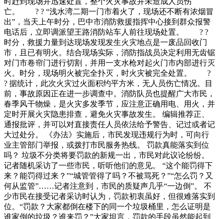
时赶到现场并迅速处置，整个火灾事故并未造成人员伤
亡。 ? ? “浅水湾二期一门市着火了，现场还不断有浓烟冒
出”，当天上午时分，巴中市消防救援指挥中心接到群众报警
电话后，立即调派望王路消防站车人前往现场处置。 ? ?
时分，救援力量到达现场发现发生火灾地点是一废品回收门
市，且已有明火。结合现场实际，消防指战员决定利用无齿锯
对门市卷帘门进行切割，并用一支水枪对起火门市内部进行灭
火。时分，现场明火被完全扑灭，时火灾被完全处置。 ?
? 据统计，此次火灾过火面积约平方米，无人员伤亡情况。目
前，事故原因正在进一步调查中。消防队员也提醒广大市民，
春季风干物燥，是火灾多发季节，应注意正确用电、用火，并
定时开展火灾隐患排查，避免火灾事故发生。 编辑推荐正、
通报批评，并可以对直接责任人员依法给予警告、记过或者记
大过处分。 《办法》实施后，市民发现违规行为时，可向行
业主管部门举报，或拨打市民服务热线。 罚款真能落实到位
吗？ 垃圾不分类将要罚款的新规一出，市民对此议论纷纷。
记者随机采访了一些市民，听听他们的意见。 “这个能罚得下
来？能罚得过来？”“城管管得了吗？不被骂死？”“怎么罚？又
何从监管”……记者注意到，市民的质疑声几乎“一边倒”。 不
少市民在接受记者采访时认为，罚款初衷虽好，但很难落实到
位。“罚款？大家都倒在楼下的同一个垃圾桶里，怎么证明是
谁家倒的垃圾？谁来罚？”大家坦言，罚款的手段虽然能起到