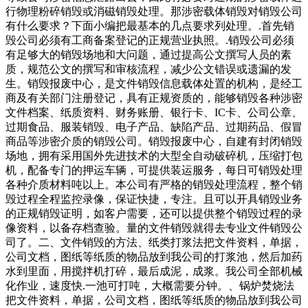
行物理粉碎销毁或消磁销毁处理。那涉密载体销毁对销毁公司
有什么要求？下面小编把最基本的几点要求列处理。.首先销
毁公司必须有工商备案登记的正规营业执照。.销毁公司必须
有足够大的销毁场地和大问题，通过提高公文撰写人员的素
质，规范公文的撰写和审核流程，减少公文错误或遗漏的发
生。销毁报废中心，是文件销毁信息载体处置的机构，是经工
商及有关部门注册登记，具有正规资质的，能够销毁各种涉密
文件档案、纸质资料、财务账册、银行卡、IC卡、公司公章、
过期食品、服装销毁、电子产品、缺陷产品、过期药品、假冒
商品等涉密介质的销毁公司。销毁报废中心，自建有封闭销毁
场地，拥有采用国外先进技术的大型全自动破碎机，压缩打包
机，配备专门的押运车辆，可提供装运服务，每日可销毁处理
各种介质材料吨以上。本公司有严格的销毁处理流程，整个销
毁过程全程监控录像，保证快捷，专注。且可以开具销毁业务
的正规销毁证明，如客户需要，还可以提供整个销毁过程的录
像资料，以备存档查验。量的文件销毁就得去专业文件销毁公
司了。二、文件销毁的方法、纸类打浆法把文件资料，单据，
公司文档，图纸等纸质的物品放到我公司的打浆池，然后加药
水到里面，用搅拌机打碎，最后成泥，成浆。我公司全部机械
化作业，速度快.一池可打吨，大概需要分钟。、锅炉焚烧法
把文件资料，单据，公司文档，图纸等纸质的物品放到我公司